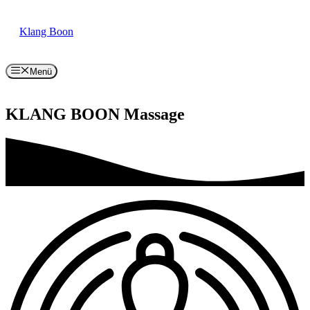
Zum
Inhalt
Klang Boon
springen
Menü
KLANG BOON Massage