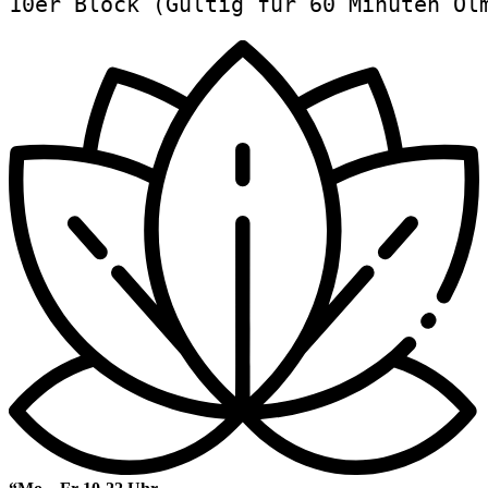
10er Block (Gültig für 60 Minuten Öl